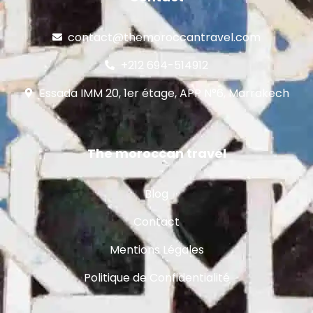
contact@themoroccantravel.com
+212 694-514912
Essada IMM 20, 1er étage, APP N°6, Marrakech
The moroccan travel
Blog
Contact
Mentions Légales
Politique de Confidentialité