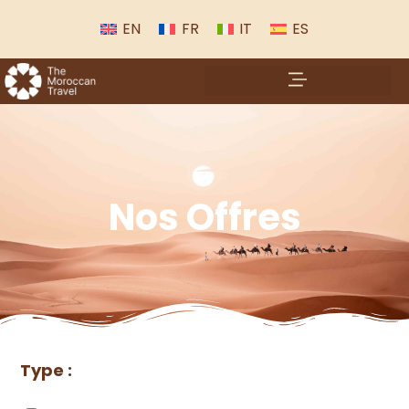
EN
FR
IT
ES
Nos Offres
Type :