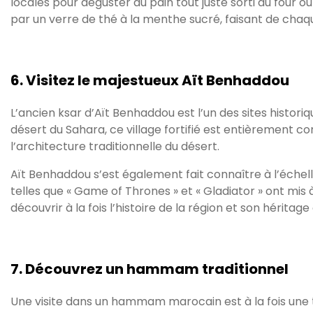
locales pour déguster du pain tout juste sorti du four 
par un verre de thé à la menthe sucré, faisant de chaqu
6. Visitez le majestueux Aït Benhaddou
L’ancien ksar d’Aït Benhaddou est l’un des sites histor
désert du Sahara, ce village fortifié est entièrement co
l’architecture traditionnelle du désert.
Aït Benhaddou s’est également fait connaître à l’échel
telles que « Game of Thrones » et « Gladiator » ont mis
découvrir à la fois l’histoire de la région et son hérita
7. Découvrez un hammam traditionnel
Une visite dans un hammam marocain est à la fois une t