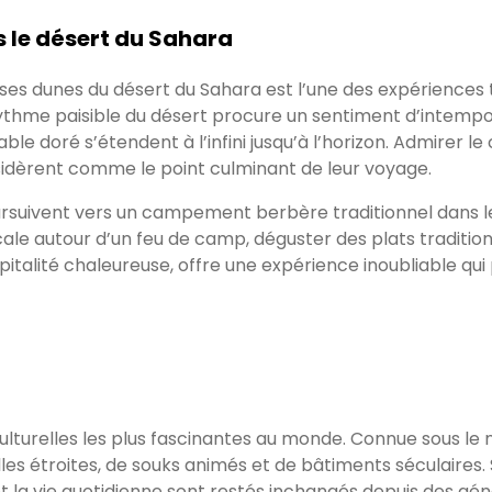
s le désert du Sahara
s dunes du désert du Sahara est l’une des expériences t
e rythme paisible du désert procure un sentiment d’int
le doré s’étendent à l’infini jusqu’à l’horizon. Admirer l
èrent comme le point culminant de leur voyage.
oursuivent vers un campement berbère traditionnel dans le d
ocale autour d’un feu de camp, déguster des plats traditi
spitalité chaleureuse, offre une expérience inoubliable qu
culturelles les plus fascinantes au monde. Connue sous le
lles étroites, de souks animés et de bâtiments séculaire
 et la vie quotidienne sont restés inchangés depuis des gén