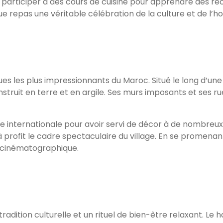
ou participer à des cours de cuisine pour apprendre des re
e repas une véritable célébration de la culture et de l’h
iques les plus impressionnants du Maroc. Situé le long d’
nstruit en terre et en argile. Ses murs imposants et ses ru
le internationale pour avoir servi de décor à de nombreux
 à profit le cadre spectaculaire du village. En se promena
ge cinématographique.
radition culturelle et un rituel de bien-être relaxant. L