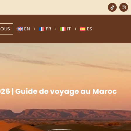
NOUS
EN
FR
IT
ES
26 | Guide de voyage au Maroc