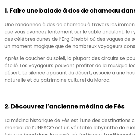
1. Faire une balade à dos de chameau dan
Une randonnée à dos de chameau à travers les immense
que vous avancez lentement sur le sable ondulant, l
des célèbres dunes de l’Erg Chebbi, où des vagues de sab
un moment magique que de nombreux voyageurs consid
Après le coucher du soleil, la plupart des circuits se p
étoilé. Les voyageurs peuvent profiter de la musique l
désert. Le silence apaisant du désert, associé à une ho
naturelle et du patrimoine culturel du Maroc.
2. Découvrez l’ancienne médina de Fès
La médina historique de Fès est l’une des destinations 
mondial de l’UNESCO est un véritable labyrinthe de rue
faire un bond dans le passé, où l’artisanat traditionnel