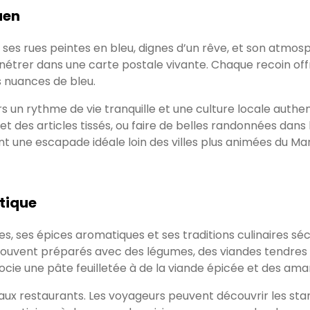
uen
es rues peintes en bleu, dignes d’un rêve, et son atmosph
étrer dans une carte postale vivante. Chaque recoin off
s nuances de bleu.
n rythme de vie tranquille et une culture locale authenti
 et des articles tissés, ou faire de belles randonnées da
font une escapade idéale loin des villes plus animées du Ma
tique
, ses épices aromatiques et ses traditions culinaires sécul
ont souvent préparés avec des légumes, des viandes tendr
associe une pâte feuilletée à de la viande épicée et des am
 aux restaurants. Les voyageurs peuvent découvrir les sta