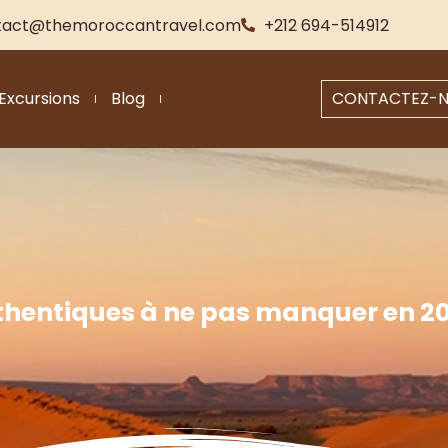
tact@themoroccantravel.com
+212 694-514912
Excursions
Blog
CONTACTEZ-
thentiques à ne pas manquer en 20