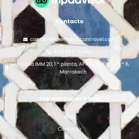
Contacto
contact@themoroccantravel.com
+212 694-514912
Essada IMM 20, 1.ª planta, APARTAMENTO N.º 6,
Marrakech
The moroccan travel
Blog
Contacto