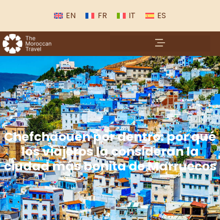
EN
FR
IT
ES
Chefchaouen por dentro: por qué
los viajeros la consideran la
ciudad más bonita de Marruecos