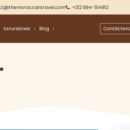
ct@themoroccantravel.com
+212 694-514912
Excursiones
Blog
Contácten
de