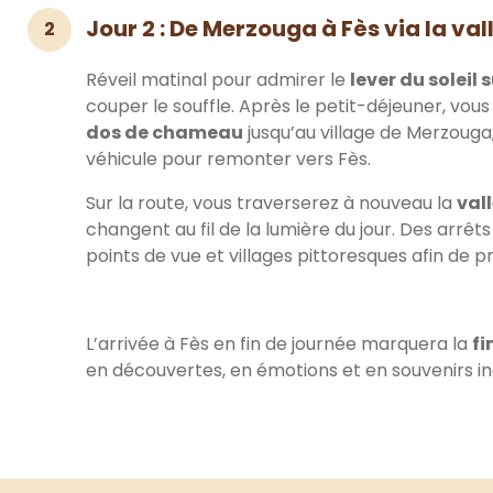
Jour 2 : De Merzouga à Fès via la vall
2
Réveil matinal pour admirer le
lever du soleil 
couper le souffle. Après le petit-déjeuner, vou
dos de chameau
jusqu’au village de Merzoug
véhicule pour remonter vers Fès.
Sur la route, vous traverserez à nouveau la
vall
changent au fil de la lumière du jour. Des arrêt
points de vue et villages pittoresques afin de p
L’arrivée à Fès en fin de journée marquera la
fi
en découvertes, en émotions et en souvenirs i