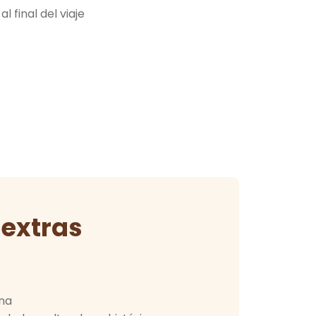
l final del viaje
 extras
ena