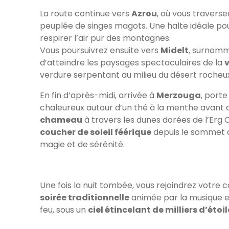
La route continue vers
Azrou
, où vous travers
peuplée de singes magots. Une halte idéale po
respirer l’air pur des montagnes.
Vous poursuivrez ensuite vers
Midelt
, surnomm
d’atteindre les paysages spectaculaires de la
v
verdure serpentant au milieu du désert rocheu
En fin d’après-midi, arrivée à
Merzouga
, porte
chaleureux autour d’un thé à la menthe avant
chameau
à travers les dunes dorées de l’Erg 
coucher de soleil féérique
depuis le sommet 
magie et de sérénité.
Une fois la nuit tombée, vous rejoindrez votr
soirée traditionnelle
animée par la musique e
feu, sous un
ciel étincelant de milliers d’étoi