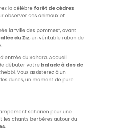
erez la célèbre
forêt de cèdres
ur observer ces animaux et
ée la “ville des pommes”, avant
allée du Ziz
, un véritable ruban de
x.
 d’entrée du Sahara. Accueil
 de débuter votre
balade à dos de
Chebbi. Vous assisterez à un
des dunes, un moment de pure
e campement saharien pour une
t les chants berbères autour du
les
.