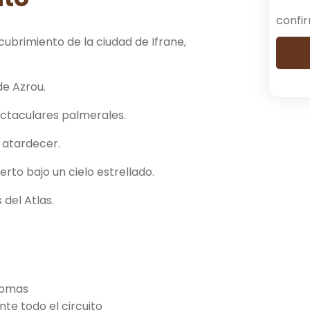
confir
ubrimiento de la ciudad de Ifrane,
e Azrou.
pectaculares palmerales.
 atardecer.
o bajo un cielo estrellado.
 del Atlas.
iomas
te todo el circuito