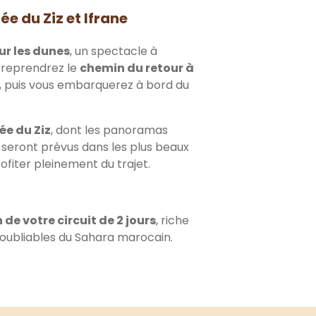
ée du Ziz et Ifrane
sur les dunes
, un spectacle à
s reprendrez le
chemin du retour à
a, puis vous embarquerez à bord du
ée du Ziz
, dont les panoramas
s seront prévus dans les plus beaux
rofiter pleinement du trajet.
n de votre circuit de 2 jours
, riche
noubliables du Sahara marocain.