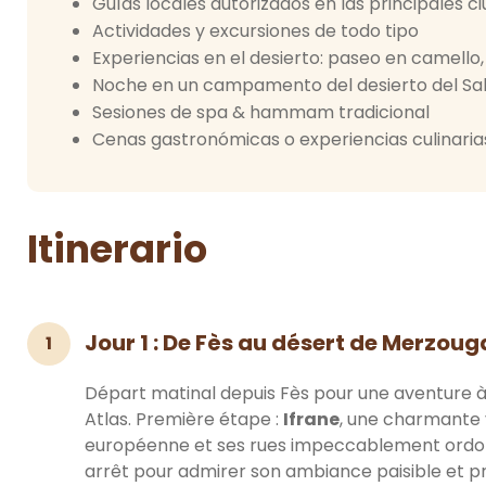
Guías locales autorizados en las principales ci
Actividades y excursiones de todo tipo
Experiencias en el desierto: paseo en camello,
Noche en un campamento del desierto del Sah
Sesiones de spa & hammam tradicional
Cenas gastronómicas o experiencias culinaria
Itinerario
Jour 1 : De Fès au désert de Merzouga
1
Départ matinal depuis Fès pour une aventure 
Atlas. Première étape :
Ifrane
, une charmante 
européenne et ses rues impeccablement ordonn
arrêt pour admirer son ambiance paisible et p