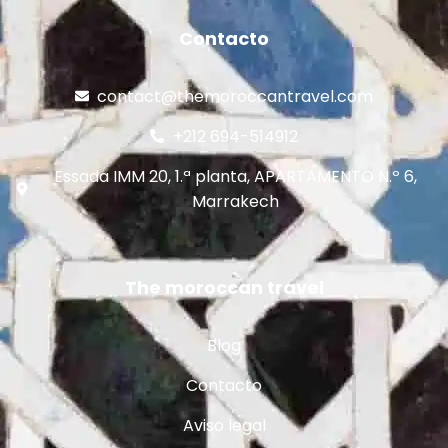
Contacto
contact@themoroccantravel.com
+212 694-514912
Essada IMM 20, 1.ª planta, APARTAMENTO N.º 6,
Marrakech
The moroccan travel
Blog
Contacto
Aviso legal