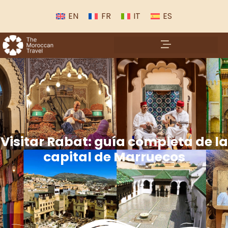
EN
FR
IT
ES
Visitar Rabat: guía completa de la
capital de Marruecos