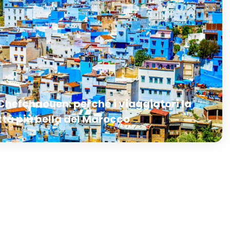
 Chefchaouen: perché i viaggiatori la
ttà più bella del Marocco