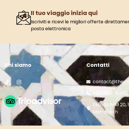
Il tuo viaggio inizia qui
Iscriviti e ricevi le migliori offerte direttam
posta elettronica
Chi siamo
Contatti
contact@themo
+212 694-514912
Essada IMM 20, 1
Marrakech