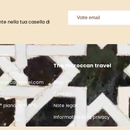
ente nella tua casella di
The moroccan travel
roccantravel.com
Blog
Contatti
° piano, APP N°6,
Note legali
Informativa sulla privacy