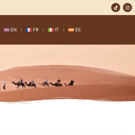
EN
FR
IT
ES