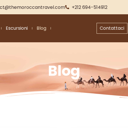
ct@themoroccantravel.com
+212 694-514912
Escursioni
Blog
Contattaci
Blog