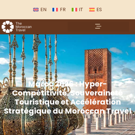
EN
FR
IT
ES
Maroc 2026 : Hyper-
Compétitivité, Souveraineté
Touristique et Accélération
Stratégique du Moroccan Travel