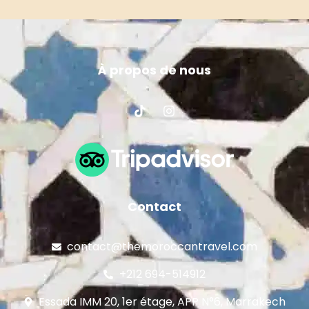
À propos de nous
Contact
contact@themoroccantravel.com
+212 694-514912
Essada IMM 20, 1er étage, APP N°6, Marrakech