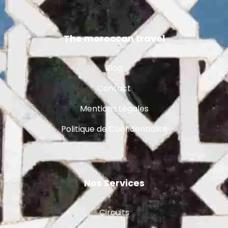
The moroccan travel
Blog
Contact
Mentions Légales
Politique de Confidentialité
Nos Services
Circuits