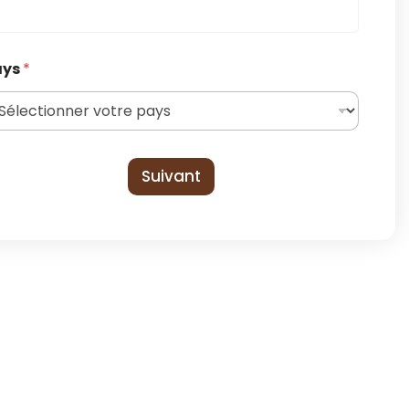
ays
*
Suivant