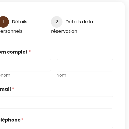
1
Détails
2
Détails de la
ersonnels
réservation
om complet
*
énom
Nom
-mail
*
éléphone
*