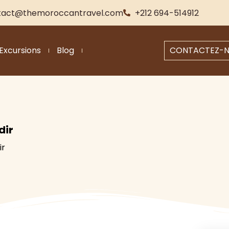
tact@themoroccantravel.com
+212 694-514912
Excursions
Blog
CONTACTEZ-
dir
ir