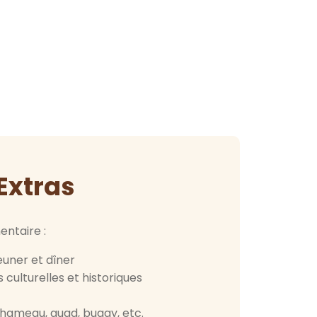
Extras
entaire :
uner et dîner
 culturelles et historiques
chameau, quad, buggy, etc.