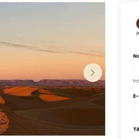
P
N
Pr
E
T