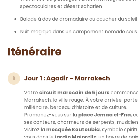
spectaculaires et désert saharien
Balade à dos de dromadaire au coucher du soleil
Nuit magique dans un campement nomade sous un
Iténéraire
Jour 1 : Agadir – Marrakech
1
Votre
circuit marocain de 5 jours
commence p
Marrakech, la ville rouge. À votre arrivée, part
millénaire, berceau d’histoire et de culture.
Promenez-vous sur la
place Jemaa el-Fna
, 
ses conteurs, charmeurs de serpents, musiciens
Visitez la
mosquée Koutoubia
, symbole spiri
vous dans le
jardin Majorelle
, un havre de pai