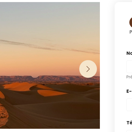
P
N
Pr
E
T