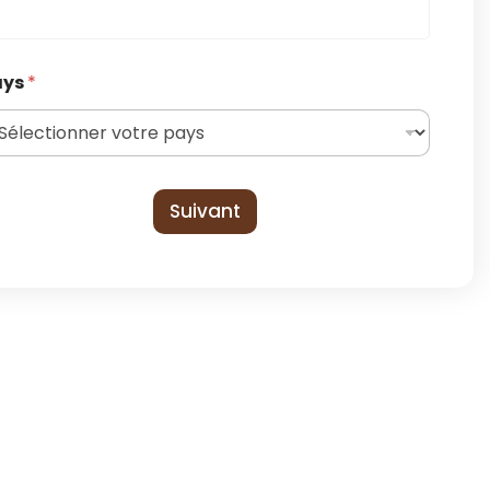
ays
*
Suivant