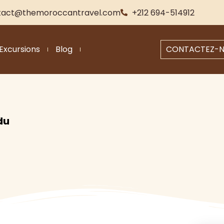
tact@themoroccantravel.com
+212 694-514912
Excursions
Blog
CONTACTEZ-
du