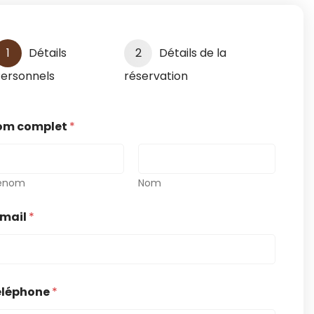
1
Détails
2
Détails de la
ersonnels
réservation
om complet
*
énom
Nom
-mail
*
éléphone
*