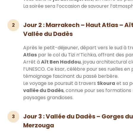
La soirée sera l’occasion de savourer l’atmos
Jour 2 : Marrakech – Haut Atlas – A
2
Vallée du Dadès
Après le petit-déjeuner, départ vers le sud à t
Atlas
par le col du Tizi n’Tichka, offrant des 
Arrêt à
Aït Ben Haddou
, joyau architectural 
l’UNESCO. Ce ksar, célèbre pour ses ruelles en p
témoignage fascinant du passé berbère.
Le voyage se poursuit à travers
Skoura
et sa p
vallée du Dadès
, connue pour ses formations
paysages grandioses.
Jour 3 : Vallée du Dadès – Gorges d
3
Merzouga