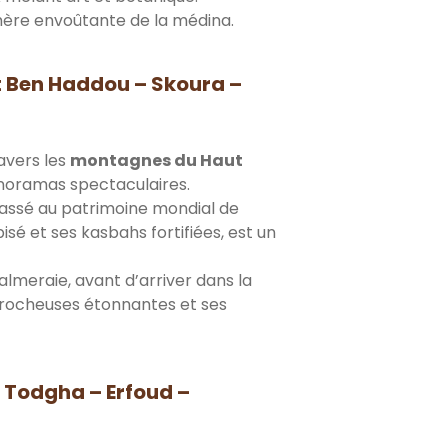
phère envoûtante de la médina.
ït Ben Haddou – Skoura –
ravers les
montagnes du Haut
panoramas spectaculaires.
classé au patrimoine mondial de
isé et ses kasbahs fortifiées, est un
almeraie, avant d’arriver dans la
 rocheuses étonnantes et ses
u Todgha – Erfoud –