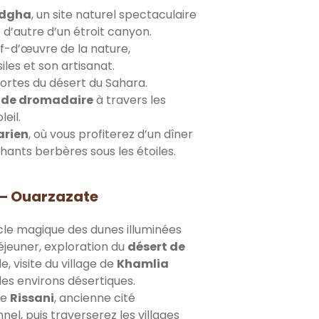
odgha
, un site naturel spectaculaire
 d’autre d’un étroit canyon.
-d’œuvre de la nature,
iles et son artisanat.
portes du désert du Sahara.
 de dromadaire
à travers les
leil.
rien
, où vous profiterez d’un dîner
hants berbères sous les étoiles.
e – Ouarzazate
acle magique des dunes illuminées
éjeuner, exploration du
désert de
 visite du village de
Khamlia
es environs désertiques.
de
Rissani
, ancienne cité
el, puis traverserez les villages