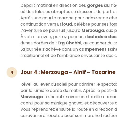
Départ matinal en direction des
gorges du T
où des falaises abruptes se dressent de part et
Après une courte marche pour admirer ce chef
continuation vers
Erfoud
, célèbre pour ses foss
L’aventure se poursuit jusqu’à
Merzouga
, aux 
À votre arrivée, partez pour une
balade à dos
dunes dorées de l’
Erg Chebbi
, au coucher du so
La journée s’achève dans un
campement saha
traditionnel et de l’ambiance envoûtante des c
Jour 4 : Merzouga – Alnif – Tazarin
4
Réveil au lever du soleil pour admirer le spect
par la lumière dorée du matin. Après le petit-d
Merzouga
: rencontre avec une famille nomade,
connu pour sa musique gnawa, et découverte d
Vous reprendrez ensuite la route en direction 
caravanière réputée pour son marché traditionn