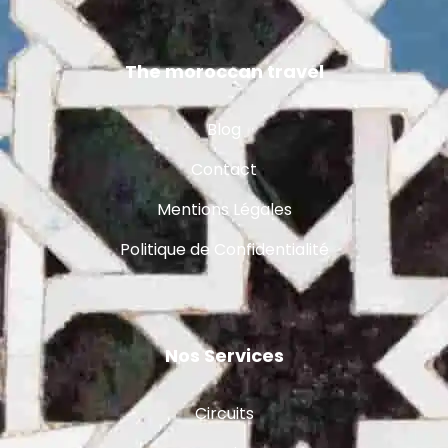
The moroccan travel
Blog
Contact
Mentions Légales
Politique de Confidentialité
Nos Services
Circuits