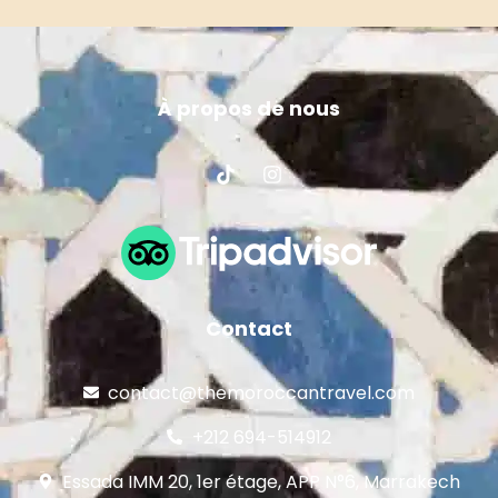
À propos de nous
Contact
contact@themoroccantravel.com
+212 694-514912
Essada IMM 20, 1er étage, APP N°6, Marrakech