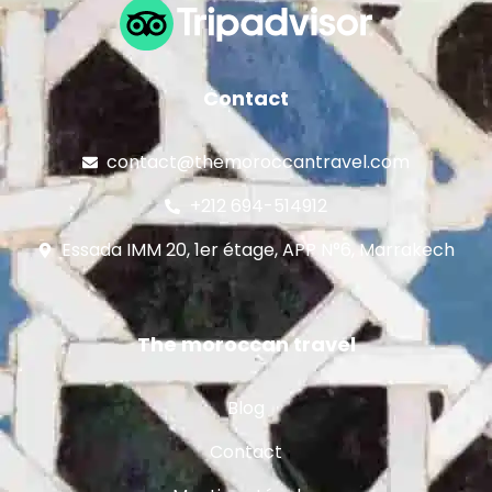
Contact
contact@themoroccantravel.com
+212 694-514912
Essada IMM 20, 1er étage, APP N°6, Marrakech
The moroccan travel
Blog
Contact