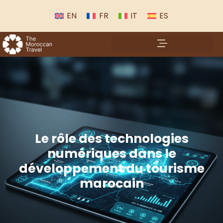
EN
FR
IT
ES
Le rôle des technologies
numériques dans le
développement du tourisme
marocain