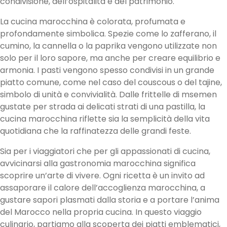
condivisione, dell’ospitalità e del patrimonio.
La cucina marocchina è colorata, profumata e
profondamente simbolica. Spezie come lo zafferano, il
cumino, la cannella o la paprika vengono utilizzate non
solo per il loro sapore, ma anche per creare equilibrio e
armonia. I pasti vengono spesso condivisi in un grande
piatto comune, come nel caso del couscous o del tajine,
simbolo di unità e convivialità. Dalle frittelle di msemen
gustate per strada ai delicati strati di una pastilla, la
cucina marocchina riflette sia la semplicità della vita
quotidiana che la raffinatezza delle grandi feste.
Sia per i viaggiatori che per gli appassionati di cucina,
avvicinarsi alla gastronomia marocchina significa
scoprire un’arte di vivere. Ogni ricetta è un invito ad
assaporare il calore dell’accoglienza marocchina, a
gustare sapori plasmati dalla storia e a portare l’anima
del Marocco nella propria cucina. In questo viaggio
culinario, partiamo alla scoperta dei piatti emblematici,