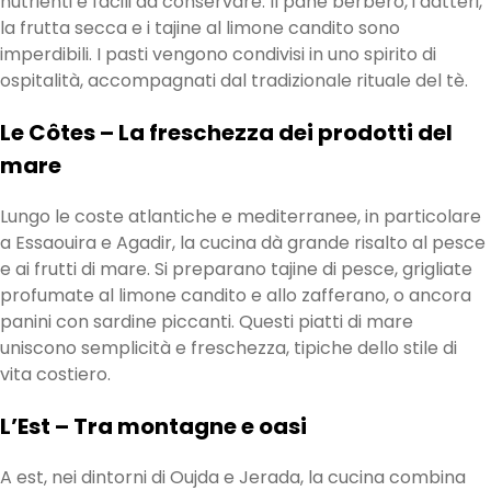
nutrienti e facili da conservare. Il pane berbero, i datteri,
la frutta secca e i tajine al limone candito sono
imperdibili. I pasti vengono condivisi in uno spirito di
ospitalità, accompagnati dal tradizionale rituale del tè.
Le Côtes – La freschezza dei prodotti del
mare
Lungo le coste atlantiche e mediterranee, in particolare
a Essaouira e Agadir, la cucina dà grande risalto al pesce
e ai frutti di mare. Si preparano tajine di pesce, grigliate
profumate al limone candito e allo zafferano, o ancora
panini con sardine piccanti. Questi piatti di mare
uniscono semplicità e freschezza, tipiche dello stile di
vita costiero.
L’Est – Tra montagne e oasi
A est, nei dintorni di Oujda e Jerada, la cucina combina