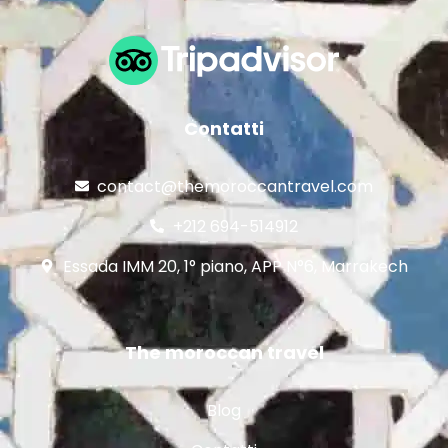
Contatti
contact@themoroccantravel.com
+212 694-514912
Essada IMM 20, 1° piano, APP N°6, Marrakech
The moroccan travel
Blog