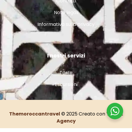
Contatti
Note legali
Informativa sulla privacy
I nostri servizi
Torre
Escursioni
Themoroccantravel
© 2025 Creato con
Yourst
Agency