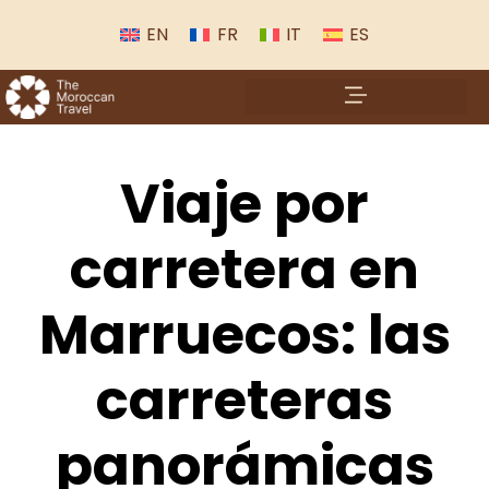
EN
FR
IT
ES
Viaje por
carretera en
Marruecos: las
carreteras
panorámicas