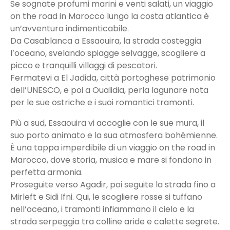
Se sognate profumi marini e venti salati, un viaggio
on the road in Marocco lungo la costa atlantica è
un’avventura indimenticabile.
Da Casablanca a Essaouira, la strada costeggia
l’oceano, svelando spiagge selvagge, scogliere a
picco e tranquilli villaggi di pescatori.
Fermatevi a El Jadida, città portoghese patrimonio
dell’UNESCO, e poi a Oualidia, perla lagunare nota
per le sue ostriche e i suoi romantici tramonti.
Più a sud, Essaouira vi accoglie con le sue mura, il
suo porto animato e la sua atmosfera bohémienne.
È una tappa imperdibile di un viaggio on the road in
Marocco, dove storia, musica e mare si fondono in
perfetta armonia.
Proseguite verso Agadir, poi seguite la strada fino a
Mirleft e Sidi Ifni. Qui, le scogliere rosse si tuffano
nell’oceano, i tramonti infiammano il cielo e la
strada serpeggia tra colline aride e calette segrete.