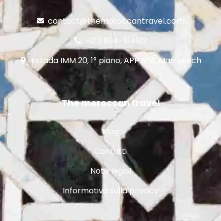
contact@themoroccantravel.com
+212 694-514912
Essada IMM 20, 1° piano, APP N°6, Marrakech
The moroccan travel
Blog
Contatti
Note legali
Informativa sulla privacy